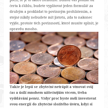
pocit, že je to skoro nemožné. Budou vás posílat od
čerta k ďáblu, budete vyplňovat jeden formulář za
druhým a prokládat to povinným prohlášením, a
stejně nikdy nebudete mít jistotu, zda to nakonec
vyjde, protože těch povinností, které musíte splnit, je
opravdu mnoho.
Takže je lepší se zbytečně netrápit a věnovat svůj
čas a úsilí mnohem užitečnějším věcem, třeba
vydělávání peněz. Vždyť proč byste měli investovat
svou energii do zbytečně složitého úvěru, když si