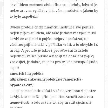
dává lidem možnost získat finance i tehdy, když si je
nelze zrovna vydělat v takovém množství, v jakém by
to bylo zapotřebí.
Ovšem protože chtějí finanční instituce své peníze
nejen půjčovat lidem, ale také je dostávat zpět, musí
každý ze zájemců o půjčku nejprve prokázat, že
všechno půjčené také v pořádku vrátí, a to obvykle i s
úroky. A protože je takové prověřování žadatelů
nejednou velice přísné a nadějí na dosažení půjčky
zbavující, je dobře, že je tu pro ty, kdo neuspějí jinde,
aspoň
americká hypotéka
https://nebankovnihypoteky.net/americka-
hypoteka-vip/
. S její pomocí totiž získá i v té největší nouzi peníze
každý, kdo se může přinejmenším zaručit zástavou
nemovitosti, a kdo má na to, aby hradit sjednané