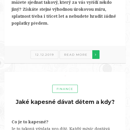
můžete sjednat takový, který za vás vyřídí někdo
jiný? Získáte stejně výhodnou úrokovou míru,
splatnost třeba i třicet let a nebudete hradit žádné
poplatky předem.
12.12.2019
READ MORE
FINANCE
Jaké kapesné dávat dětem a kdy?
Co je to kapesné?
Je to taková výplata pro dítě. Každý měsíc dostává