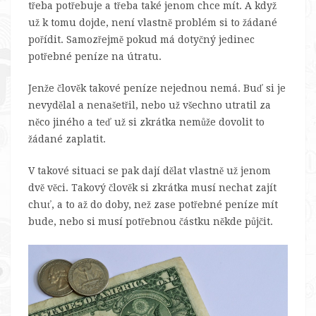
třeba potřebuje a třeba také jenom chce mít. A když
už k tomu dojde, není vlastně problém si to žádané
pořídit. Samozřejmě pokud má dotyčný jedinec
potřebné peníze na útratu.
Jenže člověk takové peníze nejednou nemá. Buď si je
nevydělal a nenašetřil, nebo už všechno utratil za
něco jiného a teď už si zkrátka nemůže dovolit to
žádané zaplatit.
V takové situaci se pak dají dělat vlastně už jenom
dvě věci. Takový člověk si zkrátka musí nechat zajít
chuť, a to až do doby, než zase potřebné peníze mít
bude, nebo si musí potřebnou částku někde půjčit.