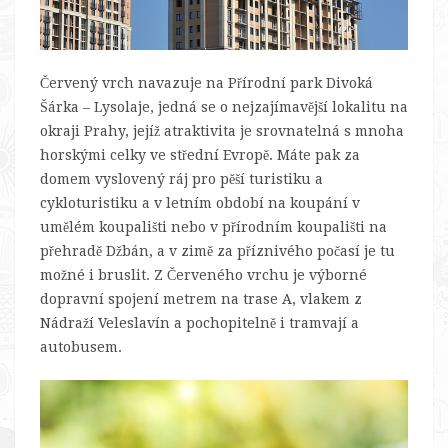
Červený vrch navazuje na Přírodní park Divoká
Šárka – Lysolaje, jedná se o nejzajímavější lokalitu na
okraji Prahy, jejíž atraktivita je srovnatelná s mnoha
horskými celky ve střední Evropě. Máte pak za
domem vyslovený ráj pro pěší turistiku a
cykloturistiku a v letním období na koupání v
umělém koupališti nebo v přírodním koupališti na
přehradě Džbán, a v zimě za příznivého počasí je tu
možné i bruslit. Z Červeného vrchu je výborné
dopravní spojení metrem na trase A, vlakem z
Nádraží Veleslavín a pochopitelně i tramvají a
autobusem.