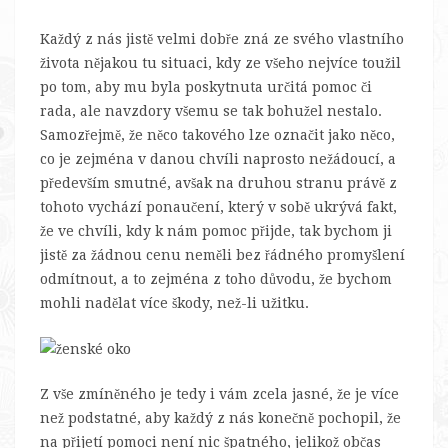
Každý z nás jistě velmi dobře zná ze svého vlastního
života nějakou tu situaci, kdy ze všeho nejvíce toužil
po tom, aby mu byla poskytnuta určitá pomoc či
rada, ale navzdory všemu se tak bohužel nestalo.
Samozřejmě, že něco takového lze označit jako něco,
co je zejména v danou chvíli naprosto nežádoucí, a
především smutné, avšak na druhou stranu právě z
tohoto vychází ponaučení, který v sobě ukrývá fakt,
že ve chvíli, kdy k nám pomoc přijde, tak bychom ji
jistě za žádnou cenu neměli bez řádného promyšlení
odmítnout, a to zejména z toho důvodu, že bychom
mohli nadělat více škody, než-li užitku.
Z vše zmíněného je tedy i vám zcela jasné, že je více
než podstatné, aby každý z nás konečně pochopil, že
na přijetí pomoci není nic špatného, jelikož občas