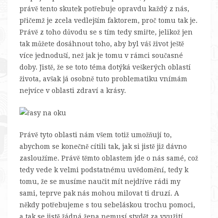
právě tento skutek potřebuje opravdu každý z nás,
přičemž je zcela vedlejším faktorem, proč tomu tak je.
Právě z toho důvodu se s tím tedy smiřte, jelikož jen
tak můžete dosáhnout toho, aby byl váš život ještě
více jednoduší, než jak je tomu v rámci současné
doby. Jistě, že se toto téma dotýká veškerých oblastí
života, avšak já osobně tuto problematiku vnímám
nejvíce v oblasti zdraví a krásy.
Právě tyto oblasti nám všem totiž umožňují to,
abychom se konečně cítili tak, jak si jistě již dávno
zasloužíme. Právě těmto oblastem jde o nás samé, což
tedy vede k velmi podstatnému uvědomění, tedy k
tomu, že se musíme naučit mít nejdříve rádi my
sami, teprve pak nás mohou milovat ti druzí. A
někdy potřebujeme s tou sebeláskou trochu pomoci,
a tak se jistě žádná žena nemusí stydět za využití