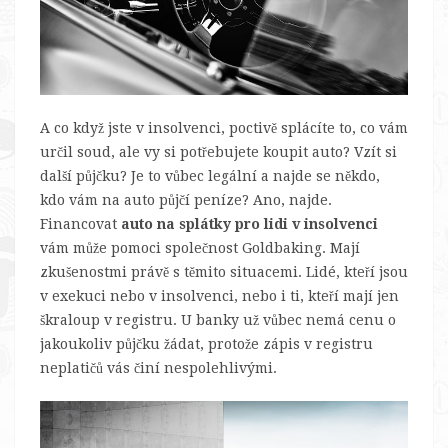
A co když jste v insolvenci, poctivě splácíte to, co vám
určil soud, ale vy si potřebujete koupit auto? Vzít si
další půjčku? Je to vůbec legální a najde se někdo,
kdo vám na auto půjčí peníze? Ano, najde.
Financovat
auto na splátky pro lidi v insolvenci
vám může pomoci společnost Goldbaking. Mají
zkušenostmi právě s těmito situacemi. Lidé, kteří jsou
v exekuci nebo v insolvenci, nebo i ti, kteří mají jen
škraloup v registru. U banky už vůbec nemá cenu o
jakoukoliv půjčku žádat, protože zápis v registru
neplatičů vás činí nespolehlivými.