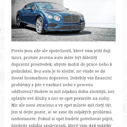
Přesto jsou zde ale společnosti, které vám ještě dají
šanci, protože zrovna auto může být důležitý
dopravní prostředek, abyste mohli do práce nebo k
podnikání. Bez auta je to složité, ne všude se dá
dostat hromadnou dopravou.
Doběhly vás finanční
problémy a jste v exekuci nebo v procesu
oddlužení? Budete to mít nějakou dobu složitější, než
splatíte své dluhy a než se opět postavíte na nohy.
Nic ale není ztraceno a vy opět můžete mít čistý štít.
Jen si dejte pozor, ať se zase do nějakých problémů
nedostanete. Pokud si opět budete potřebovat půjčit,
hledejte solidní společnosti, které vám dají splátky