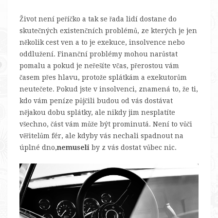
Život není peříčko a tak se řada lidí dostane do
skutečných existenčních problémů, ze kterých je jen
několik cest ven a to je exekuce, insolvence nebo
oddlužení. Finanční problémy mohou narůstat
pomalu a pokud je neřešíte včas, přerostou vám
časem přes hlavu, protože splátkám a exekutorům
neutečete.
Pokud jste v insolvenci, znamená to, že ti,
kdo vám peníze půjčili budou od vás dostávat
nějakou dobu splátky, ale nikdy jim nesplatíte
všechno, část vám může být prominutá. Není to vůči
věřitelům fér, ale kdyby vás nechali spadnout na
úplné dno,
nemuseli
by z vás dostat vůbec nic.