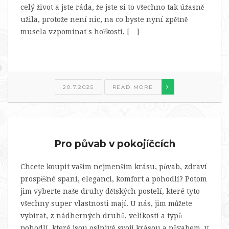
celý život a jste ráda, že jste si to všechno tak úžasně
užila, protože není nic, na co byste nyní zpětně
musela vzpomínat s hořkostí, […]
20.7.2025
READ MORE
Pro půvab v pokojíčcích
Chcete koupit vašim nejmenším krásu, půvab, zdraví
prospěšné spaní, eleganci, komfort a pohodlí? Potom
jim vyberte naše druhy dětských postelí, které tyto
všechny super vlastnosti mají. U nás, jim můžete
vybírat, z nádherných druhů, velikostí a typů
pohodlí, které jsou oslnivé svojí krásou a půvabem, v