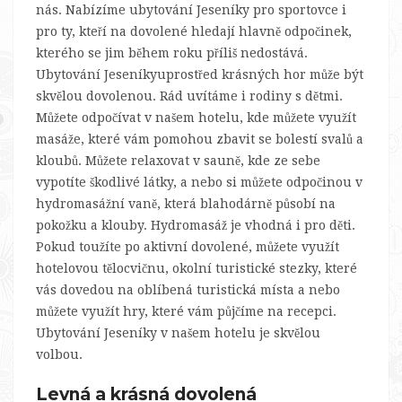
nás. Nabízíme ubytování Jeseníky pro sportovce i
pro ty, kteří na dovolené hledají hlavně odpočinek,
kterého se jim během roku příliš nedostává.
Ubytování Jeseníkyuprostřed krásných hor může být
skvělou dovolenou. Rád uvítáme i rodiny s dětmi.
Můžete odpočívat v našem hotelu, kde můžete využít
masáže, které vám pomohou zbavit se bolestí svalů a
kloubů. Můžete relaxovat v sauně, kde ze sebe
vypotíte škodlivé látky, a nebo si můžete odpočinou v
hydromasážní vaně, která blahodárně působí na
pokožku a klouby. Hydromasáž je vhodná i pro děti.
Pokud toužíte po aktivní dovolené, můžete využít
hotelovou tělocvičnu, okolní turistické stezky, které
vás dovedou na oblíbená turistická místa a nebo
můžete využít hry, které vám půjčíme na recepci.
Ubytování Jeseníky
v našem hotelu je skvělou
volbou.
Levná a krásná dovolená