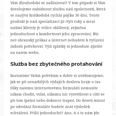
Vám dlouhodobě se zadlužovat? V tom případě si Vám
dovolujeme nabídnout službu naší společnosti, která
se nazývá
krátkodobá rychlá půjčka 30 dnů
. Tento
produkt je naší specializací již čtyři roky a mezi
našimi klienty je velice oblíbený, zejména
jednoduchost a komfortnost jeho zpracování. Nic
než občanský průkaz a internet nebudete k vyřízení
žádosti potřebovat. Výši splátky si jednoduše zjistíte
na našem webu.
Služba bez zbytečného protahování
Rozumíme Vašim potřebám a dobře si uvědomujeme,
jak se při nenadálých výdajích doslova hraje o čas.
Díky našemu internetovému formuláři nemusíte
nikam chodit, volat, nikomu nic vysvětlovat a cítit se
při tom špatně nebo dokonce trapně. Do deseti minut
po odeslání formuláře budete znát výsledek
schválení. Příliš jednoduché? Ano. A o to nám jde.