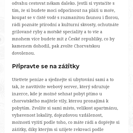
odvahu cestovat někam daleko. Jestli si vystačíte s
tím, že si budete moci odpočinout na pláži u moře,
koupat se v čisté vodě s rozmanitou faunou i florou,
rádi poznáte přírodní a kulturní skvosty, ochutnáte
grilované ryby a mořské speciality a to vše a
mnohem více budete mít z České republiky, co by
kamenem dohodil, pak zvolte
Chorvatskou
dovolenou
.
Připravte se na zážitky
Ušetřete peníze a sjednejte si ubytování sami a to
tak, že navštívíte webový server, který sdružuje
inzerce, kde je možné sehnat pobyt přímo u
chorvatského majitele vily, kterou pronajímá k
pobytům. Zvolíte si sami místo, velikost apartmánu,
vybavenost lokality, dojezdovou vzdálenost,
možnosti vyžití podle toho, co máte rádi a dopřejte si
zážitky, díky kterým si užijete rekreaci podle