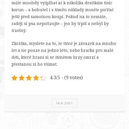
může mnohdy vyšplhat až k několika desítkám tisíc
korun – a bohužel i s těmito náklady musíte počítat
ještě před samotnou koupí. Pokud na to nemáte,
raději si psa nepořizujte – jen by trpěl a nebyl by
šťastný.
Zkrátka, myslete na to, že štěně je závazek na mnoho
let a ne pouze na jedno léto, nebo hračka pro malé
děti, které hraní si se štěnětem brzy omrzí a
přestanou si ho všímat.
4.3/5 - (9 votes)
16.6.2021