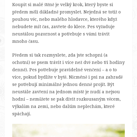
Koupit si malé štěně je velký krok, který byste si
předem měli důkladně promyslet. Nejedná se totiž o
pouhou věc, nebo malého hlodavce, kterého když
nebudete mít čas, zavřete do klece. Pes vyžaduje
neustálou pozornost a potřebuje s vámi trávit
mnoho času.
Předem si tak rozmyslete, zda jste schopni (a
ochotni) se psem trávit i více než dvě nebo tři hodiny
denně). Pes potřebuje pravidelné venčení – a o to
více, pokud bydlíte v bytě. Nicméně i psi na zahradě
se potřebují minimálně jednou denně projít. Být
neustále zavření na jednom místě je nudí a nejsou
hodní – nemůžete se pak divit rozkousaným věcem,
výkalům na zemi, nebo dalším neplechám, které
spáchají.