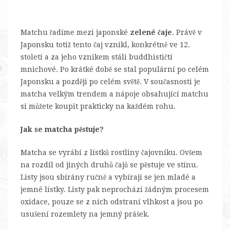
Matchu řadíme mezi japonské
zelené čaje
. Právě v
Japonsku totiž tento čaj vznikl, konkrétně ve 12.
století a za jeho vznikem stáli buddhističtí
mnichové. Po krátké době se stal populární po celém
Japonsku a později po celém světě. V současnosti je
matcha velkým trendem a nápoje obsahující matchu
si můžete koupit prakticky na každém rohu.
Jak se matcha pěstuje?
Matcha se vyrábí z lístků rostliny čajovníku. Ovšem
na rozdíl od jiných druhů čajů se pěstuje ve stínu.
Listy jsou sbírány ručně a vybírají se jen mladé a
jemné lístky. Listy pak neprochází žádným procesem
oxidace, pouze se z nich odstraní vlhkost a jsou po
usušení rozemlety na jemný prášek.