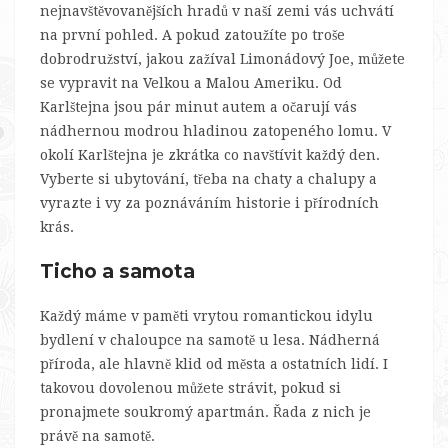
nejnavštěvovanějších hradů v naší zemi vás uchvátí
na první pohled. A pokud zatoužíte po troše
dobrodružství, jakou zažíval Limonádový Joe, můžete
se vypravit na Velkou a Malou Ameriku. Od
Karlštejna jsou pár minut autem a očarují vás
nádhernou modrou hladinou zatopeného lomu. V
okolí Karlštejna je zkrátka co navštívit každý den.
Vyberte si ubytování, třeba na
chaty a chalupy
a
vyrazte i vy za poznáváním historie i přírodních
krás.
Ticho a samota
Každý máme v paměti vrytou romantickou idylu
bydlení v chaloupce na samotě u lesa. Nádherná
příroda, ale hlavně klid od města a ostatních lidí. I
takovou dovolenou můžete strávit, pokud si
pronajmete soukromý apartmán. Řada z nich je
právě na samotě.