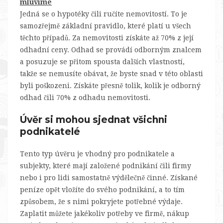
mluvíme
Jedná se o hypotéky čili ručíte nemovitostí. To je
samozřejmě základní pravidlo, které platí u všech
těchto případů. Za nemovitosti získáte až 70% z její
odhadní ceny. Odhad se provádí odborným znalcem
a posuzuje se přitom spousta dalších vlastností,
takže se nemusíte obávat, že byste snad v této oblasti
byli poškozeni. Získáte přesně tolik, kolik je odborný
odhad čili 70% z odhadu nemovitosti.
Úvěr si mohou sjednat všichni
podnikatelé
Tento typ úvěru je vhodný pro podnikatele a
subjekty, které mají založené podnikání čili firmy
nebo i pro lidi samostatně výdělečně činné. Získané
peníze opět vložíte do svého podnikání, a to tím
způsobem, že s nimi pokryjete potřebné výdaje.
Zaplatit můžete jakékoliv potřeby ve firmě, nákup