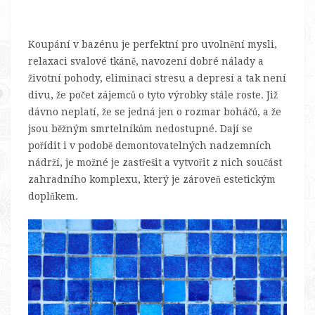
Koupání v bazénu je perfektní pro uvolnění mysli,
relaxaci svalové tkáně, navození dobré nálady a
životní pohody, eliminaci stresu a depresí a tak není
divu, že počet zájemců o tyto výrobky stále roste. Již
dávno neplatí, že se jedná jen o rozmar boháčů, a že
jsou běžným smrtelníkům nedostupné. Dají se
pořídit i v podobě demontovatelných nadzemních
nádrží, je možné je zastřešit a vytvořit z nich součást
zahradního komplexu, který je zároveň estetickým
doplňkem.