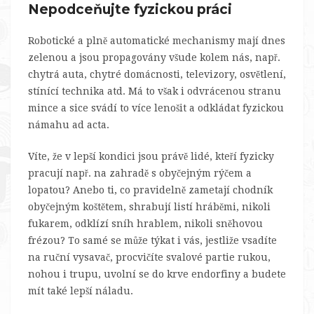
Nepodceňujte fyzickou práci
Robotické a plně automatické mechanismy mají dnes
zelenou a jsou propagovány všude kolem nás, např.
chytrá auta, chytré domácnosti, televizory, osvětlení,
stínící technika atd. Má to však i odvrácenou stranu
mince a sice svádí to více lenošit a odkládat fyzickou
námahu ad acta.
Víte, že v lepší kondici jsou právě lidé, kteří fyzicky
pracují např. na zahradě s obyčejným rýčem a
lopatou? Anebo ti, co pravidelně zametají chodník
obyčejným koštětem, shrabují listí hráběmi, nikoli
fukarem, odklízí sníh hrablem, nikoli sněhovou
frézou? To samé se může týkat i vás, jestliže vsadíte
na ruční vysavač, procvičíte svalové partie rukou,
nohou i trupu, uvolní se do krve endorfiny a budete
mít také lepší náladu.