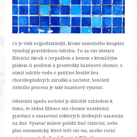
Co je však nejpodstatnější, kromě samotného koupání
vyžadují pravidelnou údržbu. Tu za vás obstará
filtrační okruh s čerpadlem a boxem s křemičitým
pískem či zeolitem a prostředky bazénové chemie, s
nimiž udržíte vodu v patřičné kvalitě bez
choroboplodných zárodků a nečistot. Součástí
čisticího procesu je také bazénový vysavač.
Odsávání spadu nečistot je důležité vzhledem k
tomu, že žádná filtrace ani chemie nezabrání
gravitaci a usazování některých drobných usazenin
na dně. Vysavač můžete pořídit buď částečně, nebo
plně automatický, které šetří váš čas, anebo ruční