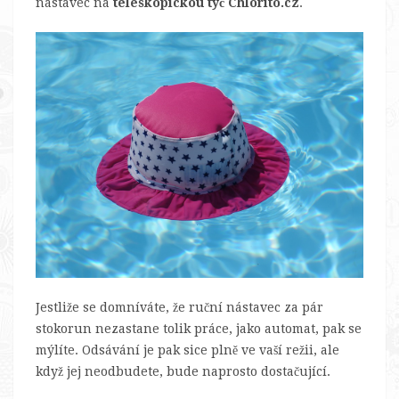
nástavec na
teleskopickou tyč Chlorito.cz
.
Jestliže se domníváte, že ruční nástavec za pár
stokorun nezastane tolik práce, jako automat, pak se
mýlíte. Odsávání je pak sice plně ve vaší režii, ale
když jej neodbudete, bude naprosto dostačující.