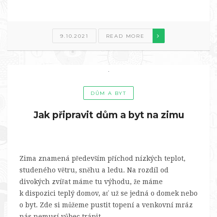
9.10.2021
READ MORE
DŮM A BYT
Jak připravit dům a byt na zimu
Zima znamená především příchod nízkých teplot,
studeného větru, sněhu a ledu. Na rozdíl od
divokých zvířat máme tu výhodu, že máme
k dispozici teplý domov, ať už se jedná o domek nebo
o byt. Zde si můžeme pustit topení a venkovní mráz
nás nemusí vůbec trápit.