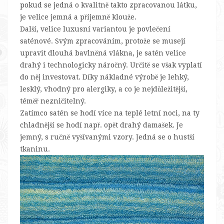
pokud se jedná o kvalitně takto zpracovanou látku,
je velice jemná a příjemně klouže.
Další, velice luxusní variantou je povlečení
saténové. Svým zpracováním, protože se musejí
upravit dlouhá bavlněná vlákna, je satén velice
drahý i technologicky náročný. Určitě se však vyplatí
do něj investovat. Díky nákladné výrobě je lehký,
lesklý, vhodný pro alergiky, a co je nejdůležitější,
téměř nezničitelný.
Zatímco satén se hodí více na teplé letní noci, na ty
chladnější se hodí např. opět drahý damašek. Je
jemný, s ručně vyšívanými vzory. Jedná se o hustší
tkaninu.