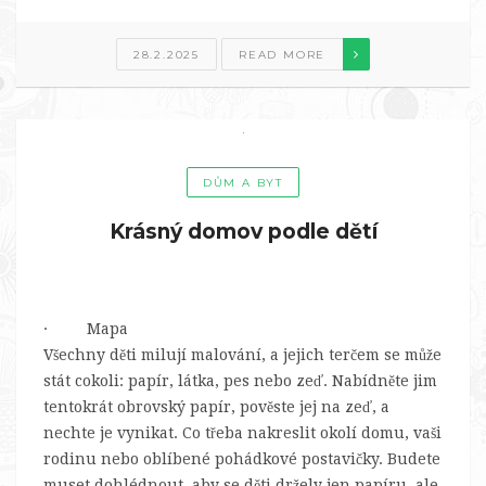
28.2.2025
READ MORE
DŮM A BYT
Krásný domov podle dětí
· Mapa
Všechny děti milují malování, a jejich terčem se může
stát cokoli: papír, látka, pes nebo zeď. Nabídněte jim
tentokrát obrovský papír, pověste jej na zeď, a
nechte je vynikat. Co třeba nakreslit okolí domu, vaši
rodinu nebo oblíbené pohádkové postavičky. Budete
muset dohlédnout, aby se děti držely jen papíru, ale