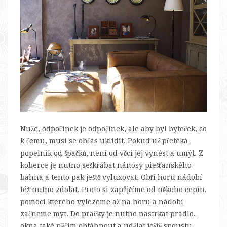
Nuže, odpočinek je odpočinek, ale aby byl byteček, co
k čemu, musí se občas uklidit. Pokud už přetéká
popelník od špačků, není od věci jej vynést a umýt. Z
koberce je nutno seškrábat nánosy piešťanského
bahna a tento pak ještě vyluxovat. Obří horu nádobí
též nutno zdolat. Proto si zapůjčíme od někoho cepín,
pomocí kterého vylezeme až na horu a nádobí
začneme mýt. Do pračky je nutno nastrkat prádlo,
okna také něčím obtáhnout a udělat ještě spoustu