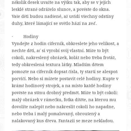
několik desek uvažte na výšku tak, aby se v jejich
lesklé straně odráželo slunce, a pověste do okna.
Vaše děti budou nadšené, až uvidí všechny odstíny
duhy, které lámající se světlo hází na zeď.
· Hodiny
Vyndejte z hodin ciferník, obkreslete jeho velikost, a
nechte děti, ať si vyrobí svůj vlastní. Může to být
cokoli, nakreslený obrázek, koláž nebo třeba frotáž,
tedy obkreslená textura látky. Mladším dětem
pomozte na ciferník dopsat čísla, ty starší se alespoň
pocvičí. Nebo si můžete postavit celé hodiny. Kupte v
krámě hodinový strojek, a na místo každé hodiny
pověste na stěnu drobný předmět. Může to být cokoli:
malý obrázek v rámečku, fotka dítěte, na kterou mu
dovolíte nalepit nebo nakreslit cokoli ho napadne,
nebo třeba i malý pomalovaný, obroušený a
nalakovaný kus dřeva. Fantazii se meze nekladou.