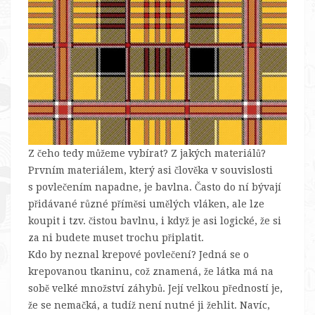
Z čeho tedy můžeme vybírat? Z jakých materiálů?
Prvním materiálem, který asi člověka v souvislosti
s povlečením napadne, je bavlna. Často do ní bývají
přidávané různé příměsi umělých vláken, ale lze
koupit i tzv. čistou bavlnu, i když je asi logické, že si
za ni budete muset trochu připlatit.
Kdo by neznal krepové povlečení? Jedná se o
krepovanou tkaninu, což znamená, že látka má na
sobě velké množství záhybů. Její velkou předností je,
že se nemačká, a tudíž není nutné ji žehlit. Navíc,