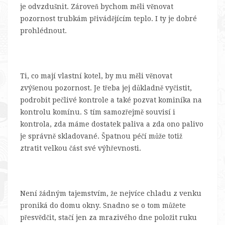
je odvzdušnit. Zároveň bychom měli věnovat
pozornost trubkám přivádějícím teplo. I ty je dobré
prohlédnout.
Ti, co mají vlastní kotel, by mu měli věnovat
zvýšenou pozornost. Je třeba jej důkladně vyčistit,
podrobit pečlivé kontrole a také pozvat kominíka na
kontrolu komínu. S tím samozřejmě souvisí i
kontrola, zda máme dostatek paliva a zda ono palivo
je správně skladované. Špatnou péčí může totiž
ztratit velkou část své výhřevnosti.
Není žádným tajemstvím, že nejvíce chladu z venku
proniká do domu okny. Snadno se o tom můžete
přesvědčit, stačí jen za mrazivého dne položit ruku