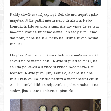
Každý člověk má nějaký byt, třebaže mu nepatří jako
majetek. Může patřit městu nebo družstvu. Nebo
komukoli, kdo jej pronajímá. Ale my víme, že se tam
můžeme vrátit a budeme doma. Jen tady si můžeme
dát nohy třeba na stůl, nebo na lustr a nikdo nesmí
nic říci.
My přesně víme, co máme v lednici a můžeme si dát
cokoli na co máme chuť. Někdo si pustí televizi, na
stůl dá polštářek a k ruce si vyndá něco právě z té
lednice. Někdo pivo, jiný zákusky a další si třeba
uvaří kafíčko. Každý dle nátury a momentální chuti.
A tak si užívá klidu a odpočinku. „Sám s nohami na
stole“, jistě znáte tu slavnou písničku.