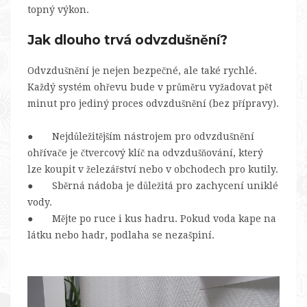
topný výkon.
Jak dlouho trvá odvzdušnění?
Odvzdušnění je nejen bezpečné, ale také rychlé.
Každý systém ohřevu bude v průměru vyžadovat pět
minut pro jediný proces odvzdušnění (bez přípravy).
● Nejdůležitějším nástrojem pro odvzdušnění
ohřívače je čtvercový klíč na odvzdušňování, který
lze koupit v železářství nebo v obchodech pro kutily.
● Sběrná nádoba je důležitá pro zachycení uniklé
vody.
● Mějte po ruce i kus hadru. Pokud voda kape na
látku nebo hadr, podlaha se nezašpiní.