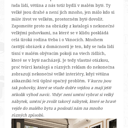
řada lidí, většina z nás totiž bydlí v malém bytě. Ty
velké jsou drahé a není jich mnoho, jen málo kdo si
může život ve velkém, prostorném bytě dovolit.
Zapomeňte proto na obrázky z katalogů s nekonečně
velkými pohovkami, na které se v klidu poskládá
celá široká rodina třeba i o Vánocích. Mnohem
častější obrázek z domácností je ten, kdy se řada lidí
tísní v malém obývacím pokoji na všech židlích,
které se v bytě nacházejí. Je tedy vlastně otázkou,
proč tvůrci katalogů a různých reklam do nekonečna
zobrazují nekonečně velké interiéry, když většina
zákazníků řeší úplně opačný problém.
V kurzu jsou
tak pohovky, které se všude dobře vejdou a mají ještě
několik výhod navíc. Vždyť není umění vybrat si velký
nábytek, umění je zvolit takový nábytek, které se hravě
vejde do malého bytu a poslouží nám na mnoho
různých způsobů.