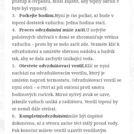
přístup k čerpadlu, musí zajistit, aby topný okruh v
bytě byl vypnutý.
3.
Počkejte hodinu.
Nyní je čas počkat, až bude v
topení dostatek vzduchu. Jedna hodina stačí.
4.
Proces odvzdušnění může začít.
U nejvýše
položených ohřívačů v domě se shromažďuje většina
vzduchu – proto by se mělo začít zde. Vezměte klíč k
odvzdušnění a umístěte sběrnou nádobu a hadřík
tak, aby se dala zachytit unikající voda.
5.
Otevřete odvzdušňovací ventil.
Klíč se nyní
nachází na odvzdušňovacím ventilu, který je
umístěn naproti termostatu. Odvzdušňovací ventil se
nyní otočí – o čtvrt až půl otáčení proti směru
hodinových ručiček. Mírně syčivý zvuk se ozve,
jakmile vzduch uniká z radiátoru. Ventil topení by
se neměl dále otvírat.
6.
Kompletní
odvzdušnění
může být úspěšně
dokončeno, až z otvoru začne téct stálý proud vody.
Pak konečně můžete ventil uzavřít ventilovým